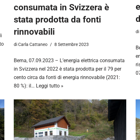
e
consumata in Svizzera è
d
stata prodotta da fonti
rinnovabili
di
i
to
di
Carla Cattaneo
8 Settembre 2023
B
en
Berna, 07.09.2023 – L’energia elettrica consumata
ri
in Svizzera nel 2022 è stata prodotta per il 79 per
07
cento circa da fonti di energia rinnovabile (2021:
80 %): il…
Leggi tutto »