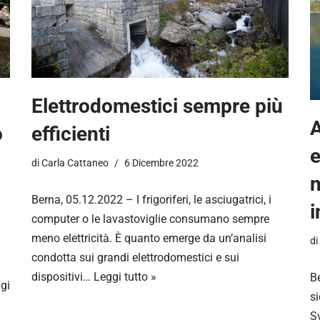
Elettrodomestici sempre più
o
efficienti
e
di
Carla Cattaneo
6 Dicembre 2022
n
Berna, 05.12.2022 – I frigoriferi, le asciugatrici, i
i
computer o le lavastoviglie consumano sempre
meno elettricità. È quanto emerge da un’analisi
di
condotta sui grandi elettrodomestici e sui
dispositivi…
Leggi tutto »
B
gi
si
S