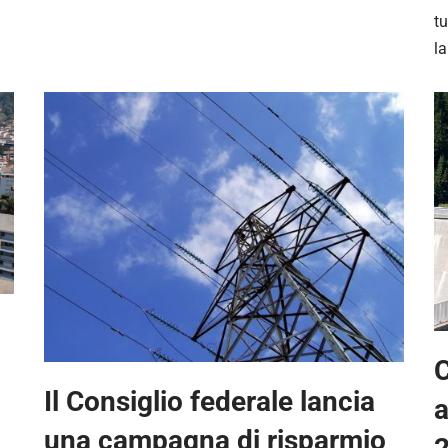
tu
l
C
Il Consiglio federale lancia
a
una campagna di risparmio