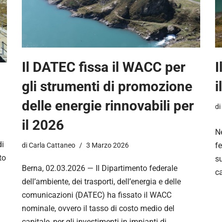
Il DATEC fissa il WACC per
I
gli strumenti di promozione
i
delle energie rinnovabili per
di
il 2026
Ne
di
f
di
Carla Cattaneo
3 Marzo 2026
to
su
Berna, 02.03.2026 — Il Dipartimento federale
c
dell’ambiente, dei trasporti, dell’energia e delle
comunicazioni (DATEC) ha fissato il WACC
nominale, ovvero il tasso di costo medio del
capitale, per gli investimenti in impianti di