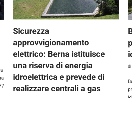
Sicurezza
B
approvvigionamento
p
elettrico: Berna istituisce
i
una riserva di energia
di
ra
idroelettrica e prevede di
na
B
77
realizzare centrali a gas
pr
id
di
Carla Cattaneo
18 Febbraio 2022
c
p
Berna, 17.02.2022 – Nella sua seduta del 16
febbraio 2022 il Consiglio federale ha deciso una
serie di misure per rafforzare la sicurezza