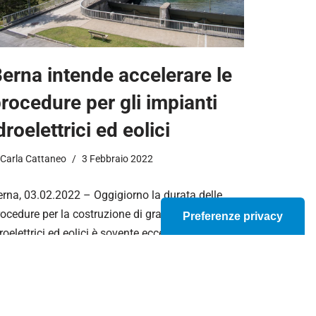
erna intende accelerare le
rocedure per gli impianti
droelettrici ed eolici
Carla Cattaneo
3 Febbraio 2022
erna, 03.02.2022 – Oggigiorno la durata delle
ocedure per la costruzione di grandi impianti
roelettrici ed eolici è sovente eccessiva. Vista e
onsiderata l’enorme importanza di tali
rogetti…
Leggi tutto »