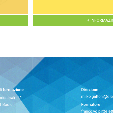
+ INFORMAZI
di formazione
Direzione
milko.gattoni@elet
ndustriale 21
3 Bodio
Formatore
franco.volpi@elett