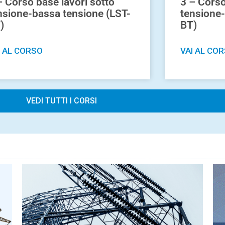
– Corso base lavori sotto
3 – Corso
nsione-bassa tensione (LST-
tensione-
)
BT)
I AL CORSO
VAI AL CO
VEDI TUTTI I CORSI