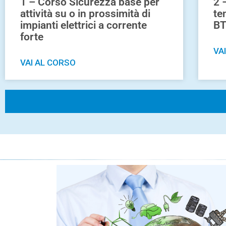
1 – Corso Sicurezza base per
2 
attività su o in prossimità di
te
impianti elettrici a corrente
BT
forte
VA
VAI AL CORSO