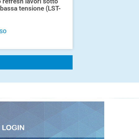
 refresh lavori sotto
bassa tensione (LST-
RSO