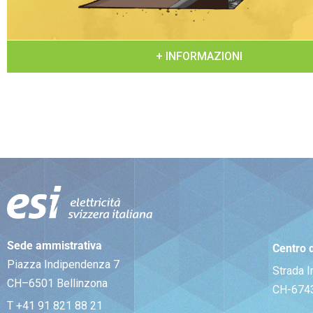
+ INFORMAZIONI
Sede ammistrativa
Centro 
Piazza Indipendenza 7
Strada I
CH–6501 Bellinzona
CH-674
T +41 91 821 88 21