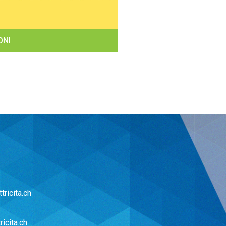
ONI
tricita.ch
ricita.ch