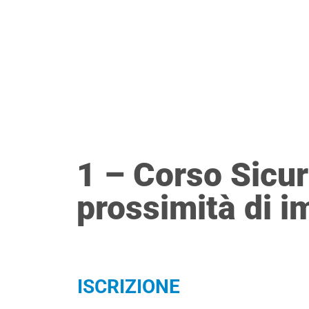
Vai
ESI
AZIEND
al
contenuto
1 – Corso Sicur
prossimità di im
ISCRIZIONE