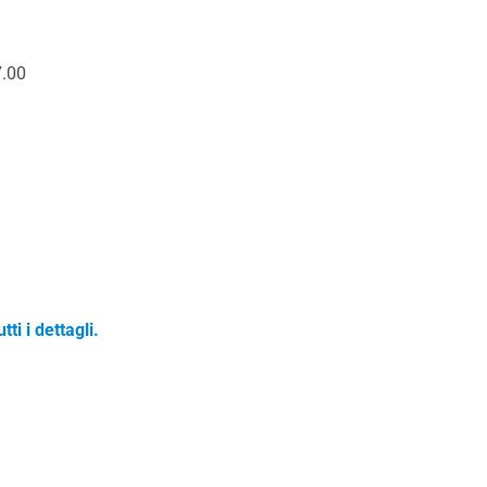
7.00
tti i dettag
li.