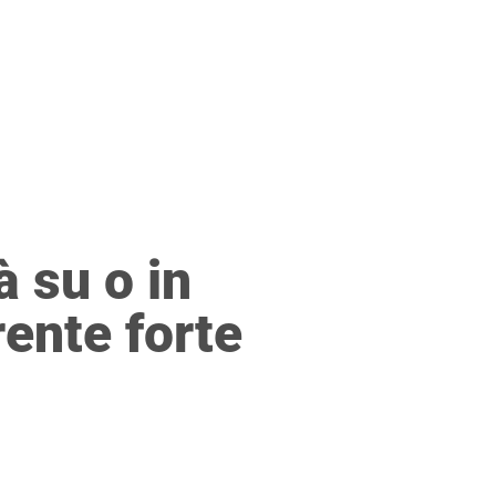
CRIZIONI PAE
NEWS
CONTATTO
à su o in
rente forte