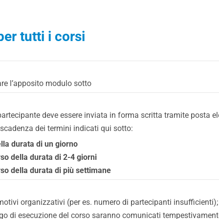
er tutti i corsi
zare l’apposito modulo sotto
n partecipante deve essere inviata in forma scritta tramite posta
 scadenza dei termini indicati qui sotto:
ella durata di un giorno
rso della durata di 2-4 giorni
orso della durata di più settimane
r motivi organizzativi (per es. numero di partecipanti insufficienti);
 di esecuzione del corso saranno comunicati tempestivamente ai