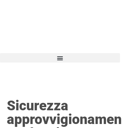
Vai
al
contenuto
Sicurezza
approvvigionamen