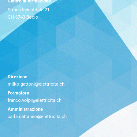
Centro di formazione
Strada Industriale 21
CH-6743 Bodio
Direzione
milko.gattoni@elettricita.ch
Formatore
franco.volpi@elettricita.ch
Amministrazione
carla.cattaneo@elettricita.ch