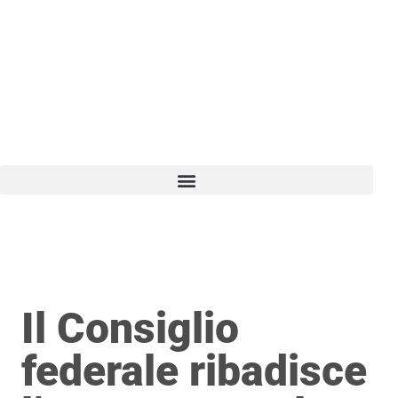
Vai
al
contenuto
Il Consiglio
federale ribadisce