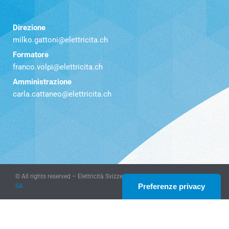
Direzione
milko.gattoni@elettricita.ch
Formatore
franco.volpi@elettricita.ch
Amministrazione
carla.cattaneo@elettricita.ch
© All rights reserved – Elettricità Svizzera Italiana – website
KeyDesign
SA
Le tue preferenze relative alla privacy