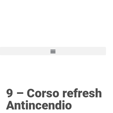
Vai
al
contenuto
9 – Corso refresh
Antincendio