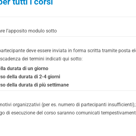
er tutti i corsi
zare l’apposito modulo sotto
n partecipante deve essere inviata in forma scritta tramite posta
 scadenza dei termini indicati qui sotto:
ella durata di un giorno
rso della durata di 2-4 giorni
orso della durata di più settimane
r motivi organizzativi (per es. numero di partecipanti insufficienti);
 di esecuzione del corso saranno comunicati tempestivamente ai