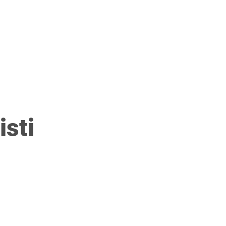
E
FORMAZIONE
DIRETTIVA PROTEZIONE DATI
PRES
isti