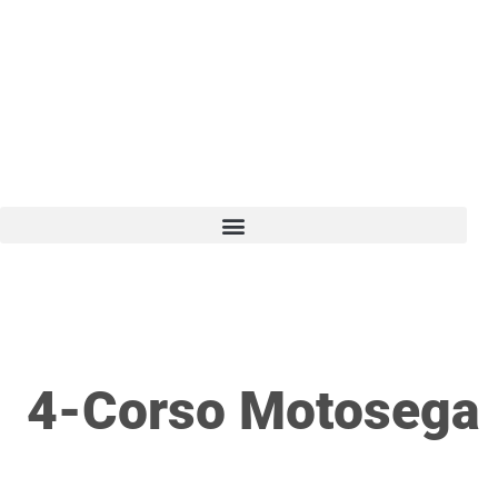
Vai
al
contenuto
4-Corso Motosega