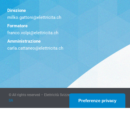
Direzione
milko.gattoni@elettricita.ch
Formatore
franco.volpi@elettricita.ch
Amministrazione
carla.cattaneo@elettricita.ch
© All rights reserved – Elettricità Svizzera Italiana – website
KeyDesign
SA
Le tue preferenze relative alla privacy
Informativa sulla raccolta