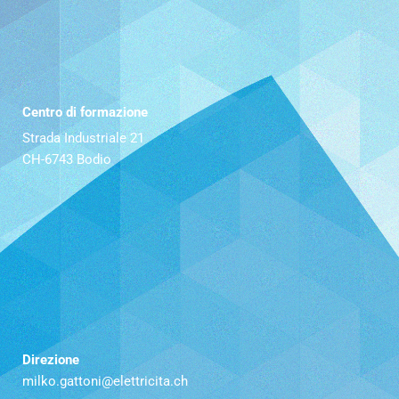
Centro di formazione
Strada Industriale 21
CH-6743 Bodio
Direzione
milko.gattoni@elettricita.ch