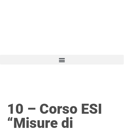
Vai
al
contenuto
10 – Corso ESI
“Misure di