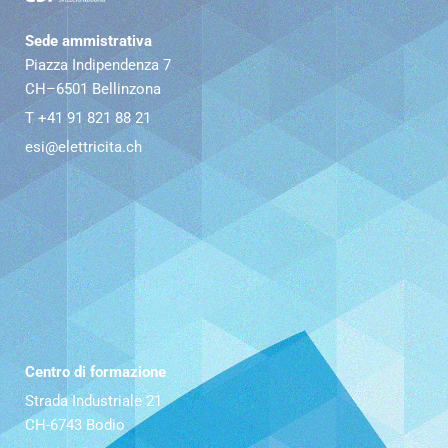
Sede ammistrativa
Piazza Indipendenza 7
CH–6501 Bellinzona
T +41 91 821 88 21
esi@elettricita.ch
Centro di formazione
Strada Industriale 21
CH-6743 Bodio