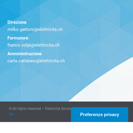
Direzione
milko.gattoni@elettricita.ch
Formatore
franco.volpi@elettricita.ch
Amministrazione
carla.cattaneo@elettricita.ch
© All rights reserved – Elettricità Svizzera Italiana – website
KeyDesign
SA
Le tue preferenze relative alla privacy