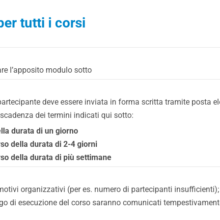
er tutti i corsi
zare l’apposito modulo sotto
n partecipante deve essere inviata in forma scritta tramite posta
 scadenza dei termini indicati qui sotto:
ella durata di un giorno
rso della durata di 2-4 giorni
orso della durata di più settimane
r motivi organizzativi (per es. numero di partecipanti insufficienti);
 di esecuzione del corso saranno comunicati tempestivamente ai