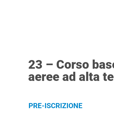
Vai
ESI
AZIEND
al
contenuto
23 – Corso base
aeree ad alta 
PRE-ISCRIZIONE