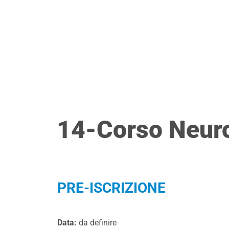
Vai
ESI
AZIEND
al
contenuto
14-Corso Neur
PRE-ISCRIZIONE
Data:
da definire