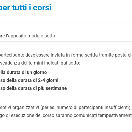
er tutti i corsi
zare l’apposito modulo sotto
n partecipante deve essere inviata in forma scritta tramite posta
 scadenza dei termini indicati qui sotto:
ella durata di un giorno
rso della durata di 2-4 giorni
orso della durata di più settimane
r motivi organizzativi (per es. numero di partecipanti insufficienti);
 di esecuzione del corso saranno comunicati tempestivamente ai