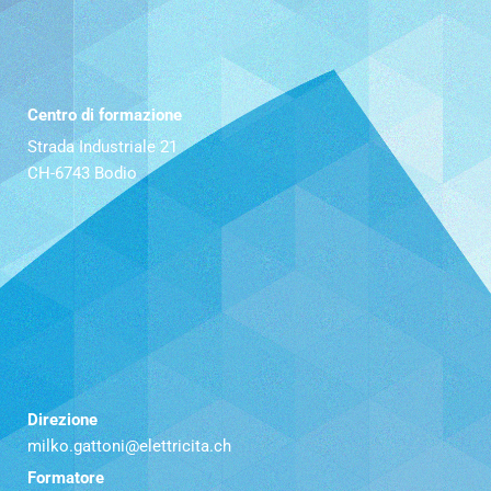
Centro di formazione
Strada Industriale 21
CH-6743 Bodio
Direzione
milko.gattoni@elettricita.ch
Formatore