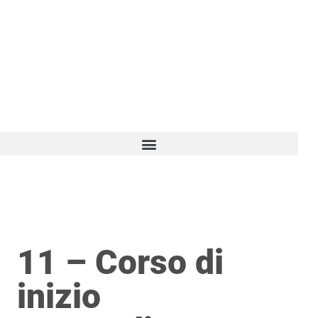
Vai
al
contenuto
11 – Corso di
inizio