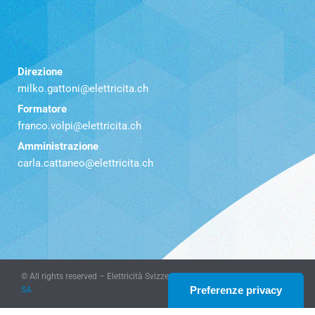
Direzione
milko.gattoni@elettricita.ch
Formatore
franco.volpi@elettricita.ch
Amministrazione
carla.cattaneo@elettricita.ch
© All rights reserved – Elettricità Svizzera Italiana – website
KeyDesign
SA