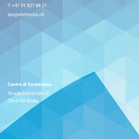
T +41 91 821 88 21
esi@elettricita.ch
Centro di formazione
Strada Industriale 21
CH-6743 Bodio