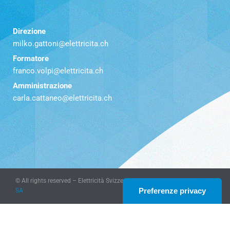
Direzione
milko.gattoni@elettricita.ch
Formatore
franco.volpi@elettricita.ch
Amministrazione
carla.cattaneo@elettricita.ch
© All rights reserved – Elettricità Svizzera Italiana – website
KeyDesign
SA
Le tue preferenze relative alla privacy