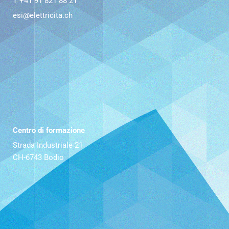
T +41 91 821 88 21
esi@elettricita.ch
Centro di formazione
Strada Industriale 21
CH-6743 Bodio