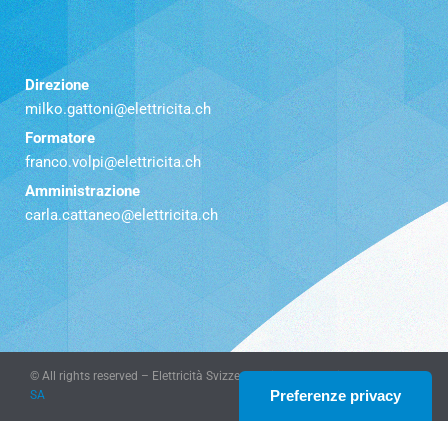
Direzione
milko.gattoni@elettricita.ch
Formatore
franco.volpi@elettricita.ch
Amministrazione
carla.cattaneo@elettricita.ch
© All rights reserved – Elettricità Svizzera Italiana – website
KeyDesign
SA
Le tue preferenze relative alla privacy