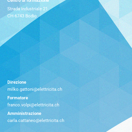
Centro di formazione
Strada Industriale 21
CH-6743 Bodio
Direzione
milko.gattoni@elettricita.ch
Formatore
franco.volpi@elettricita.ch
Amministrazione
carla.cattaneo@elettricita.ch