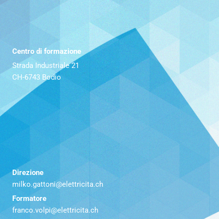
Centro di formazione
Strada Industriale 21
CH-6743 Bodio
Direzione
milko.gattoni@elettricita.ch
Formatore
franco.volpi@elettricita.ch