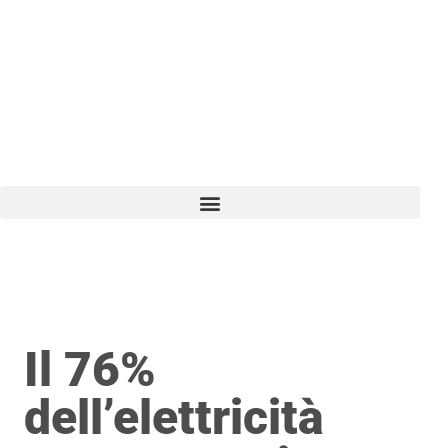
Vai
al
contenuto
Il 76%
dell’elettricità