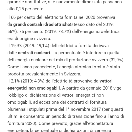
garanzie sostitutive, si è nuovamente dimezzata passando
allo 0,25 per cento.
Il 66 per cento dell’elettricità fornita nel 2020 proveniva
da
grandi centrali idroelettriche
(stesso dato del 2019:
66%). 76 per cento (2019: 73.7%) dell’energia idroelettrica
era di origine svizzera.
Il 19,9% (2019: 19,1%) dell’elettricità fornita derivava
dalle
centrali nucleari
. La percentuale è inferiore a quella
dell’energia nucleare nel mix di produzione svizzero (32,9%).
Come l’anno precedente, l’energia atomica fornita è stata
prodotta prevalentemente in Svizzera.
Il 2,1% (2019: 4,3%) dell’elettricità proveniva da
vettori
energetici non omologabili
. A partire da gennaio 2018 vige
l’obbligo di dichiarazione di vettori energetici non
omologabili, ad eccezione dei contratti di fornitura
pluriennali stipulati prima del 1° novembre 2017 (per questi
ultimi è consentito un periodo di transizione fino all’anno di
fornitura 2020). Come previsto, grazie all’etichettatura
energetica, la percentuale di dichiarazioni di «energia