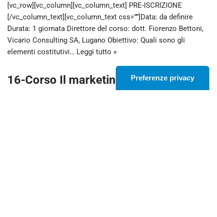
[vc_row][vc_column][vc_column_text] PRE-ISCRIZIONE
[/vc_column_text][vc_column_text css=””]Data: da definire
Durata: 1 giornata Direttore del corso: dott. Fiorenzo Bettoni,
Vicario Consulting SA, Lugano Obiettivo: Quali sono gli
elementi costitutivi…
Leggi tutto »
16-Corso Il marketing del personale
di
ESI_WPsite
29 Marzo 2023
[vc_row][vc_column][vc_column_text] PRE-ISCRIZIONE
[/vc_column_text][vc_column_text css=””]Data: da definire
Durata: 1 giornata Direttore del corso: dott. Fiorenzo Bettoni,
Vicario Consulting SA, Lugano Obiettivo: I collaboratori
dell’azienda, assieme ai…
Leggi tutto »
17-Corso Mind Map
di
ESI_WPsite
29 Marzo 2023